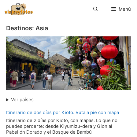
Saltar
al
Menú
contenido
Destinos: Asia
Vietnam
Ver países
Itinerario de dos días por Kioto. Ruta a pie con mapa
Itinerario de 2 días por Kioto, con mapas. Lo que no
puedes perderte: desde Kiyumizu-dera y Gion al
Pabellón Dorado y el Bosque de Bambú