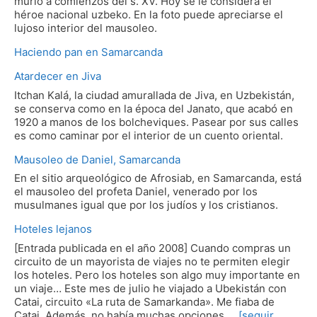
murió a comienzos del s. XV. Hoy se le considera el
héroe nacional uzbeko. En la foto puede apreciarse el
lujoso interior del mausoleo.
Haciendo pan en Samarcanda
Atardecer en Jiva
Itchan Kalá, la ciudad amurallada de Jiva, en Uzbekistán,
se conserva como en la época del Janato, que acabó en
1920 a manos de los bolcheviques. Pasear por sus calles
es como caminar por el interior de un cuento oriental.
Mausoleo de Daniel, Samarcanda
En el sitio arqueológico de Afrosiab, en Samarcanda, está
el mausoleo del profeta Daniel, venerado por los
musulmanes igual que por los judíos y los cristianos.
Hoteles lejanos
[Entrada publicada en el año 2008] Cuando compras un
circuito de un mayorista de viajes no te permiten elegir
los hoteles. Pero los hoteles son algo muy importante en
un viaje… Este mes de julio he viajado a Ubekistán con
Catai, circuito «La ruta de Samarkanda». Me fiaba de
Catai. Además, no había muchas opciones …
[seguir