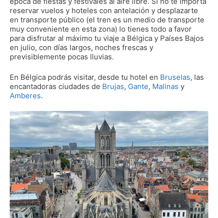
época de fiestas y festivales al aire libre. Si no te importa
reservar vuelos y hoteles con antelación y desplazarte
en transporte público (el tren es un medio de transporte
muy conveniente en esta zona) lo tienes todo a favor
para disfrutar al máximo tu viaje a Bélgica y Países Bajos
en julio, con días largos, noches frescas y
previsiblemente pocas lluvias.
En Bélgica podrás visitar, desde tu hotel en
Bruselas
, las
encantadoras ciudades de
Brujas
,
Gante
,
Malinas
y
Amberes
.