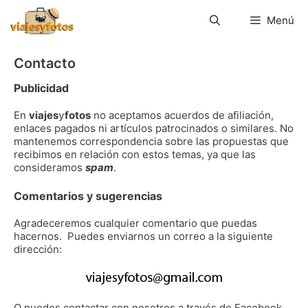
Saltar
al
Menú
contenido
Contacto
Publicidad
En
viajes
y
fotos
no aceptamos acuerdos de afiliación,
enlaces pagados ni artículos patrocinados o similares. No
mantenemos correspondencia sobre las propuestas que
recibimos en relación con estos temas, ya que las
consideramos
spam
.
Comentarios y sugerencias
Agradeceremos cualquier comentario que puedas
hacernos. Puedes enviarnos un correo a la siguiente
dirección:
O puedes contactar con nosotros a través de Facebook…