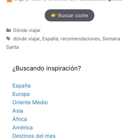
Buscar coche
Categorías
Dónde viajar
Etiquetas
dónde viajar
,
España
,
recomendaciones
,
Semana
Santa
¿Buscando inspiración?
España
Europa
Oriente Medio
Asia
África
América
Destinos del mes