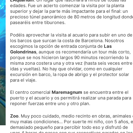
edades. Fue un acierto comenzar la visita por la planta
superior y dejar la parte más impactante para el final: un
precioso túnel panorámico de 80 metros de longitud dond
pasearéis entre tiburones.
Podéis aprovechar la visita al acuario para subir en uno de
los barcos que surcan la costa de Barcelona. Nosotros
escogimos la opción de entrada conjunta de
Las
Golondrinas
, aunque os recomendaría un tour más corto,
porque se nos hicieron largos 90 minutos recorriendo la
misma zona costera una y otra vez (hasta seis veces entre
idas y vueltas). No hay que olvidar, como en cualquier
excursión en barco, la ropa de abrigo y el protector solar
para el viaje.
El centro comercial
Maremagnum
se encuentra entre el
puerto y el acuario y os permitirá realizar una parada para
reponer fuerzas entre uno y otro plan.
Zoo
. Muy poco cuidado, medio recinto en obras, animales
muy malas condiciones… Por suerte mi niño, con 5 años, 
demasiado pequeño para percibir todo eso y disfrutó de
unas 4 horas de paseo con sus respectivas paradas en los