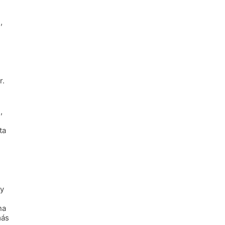
,
r.
,
ta
 y
na
más