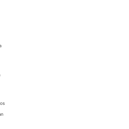
a
n
os
an