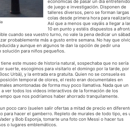
económicas de pasar un día entretenido
de juego e investigación. Disponen de
talleres diversos, pero se forman largas
colas desde primera hora para realizarlo
ia
Así que a menos que vayáis a llegar a la
10 en punto y estéis dispuestos a afront
ible cuando sea vuestro turno, no vale la pena dedicar un sába
lizar probablemente más a gusto entre semana. No hay que olvi
 reducida y aunque en algunos te dan la opción de pedir una
n solución para niños pequeños.
 tiene este museo de historia natural, sospechaba que no sería
 suerte, escogimos para visitarlo el domingo por la tarde, por
Bosc Urbà), y la entrada era gratuita. Quien no se consuela es
xposición temporal de olores, el resto eran documentales en
animales amontonadas de forma muy poco llamativa. Nada que un
 a ver todos los videos interactivos de la formación de los
Tiempo que nos podríamos haber ahorrado tranquilamente.
un poco caro (suelen salir ofertas a mitad de precio en diferen
cto para hacer el gamberro. Repleto de murales de todo tipo, es 
Vader y Bob Esponja, tomarte una foto con Messi o hacer tus
sos o lugares emblemáticos.