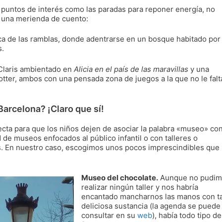
s puntos de interés como las paradas para reponer energía, no
a una merienda de cuento:
a de las ramblas, donde adentrarse en un bosque habitado por
s.
Claris ambientado en
Alicia en el país de las maravillas
y una
otter, ambos con una pensada zona de juegos a la que no le falt
arcelona? ¡Claro que sí!
ecta para que los niños dejen de asociar la palabra «museo» co
 de museos enfocados al público infantil o con talleres o
os. En nuestro caso, escogimos unos pocos imprescindibles que
Museo del chocolate.
Aunque no pudim
realizar ningún taller y nos habría
encantado mancharnos las manos con t
deliciosa sustancia (la agenda se puede
consultar en su
web
), había todo tipo de