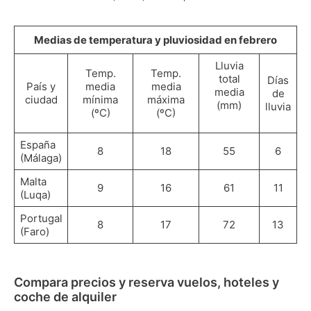
Medias de temperatura y pluviosidad en febrero
Lluvia
Temp.
Temp.
total
Días
País y
media
media
media
de
ciudad
mínima
máxima
(mm)
lluvia
(ºC)
(ºC)
España
8
18
55
6
(Málaga)
Malta
9
16
61
11
(Luqa)
Portugal
8
17
72
13
(Faro)
Compara precios y reserva vuelos, hoteles y
coche de alquiler