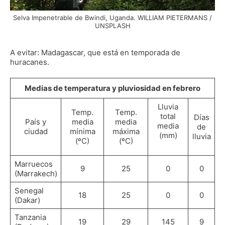
Selva Impenetrable de Bwindi, Uganda. WILLIAM PIETERMANS /
UNSPLASH
A evitar: Madagascar, que está en temporada de
huracanes.
Medias de temperatura y pluviosidad en febrero
Lluvia
Temp.
Temp.
total
Días
País y
media
media
media
de
ciudad
mínima
máxima
(mm)
lluvia
(ºC)
(ºC)
Marruecos
9
25
0
0
(Marrakech)
Senegal
18
25
0
0
(Dakar)
Tanzania
19
29
145
9