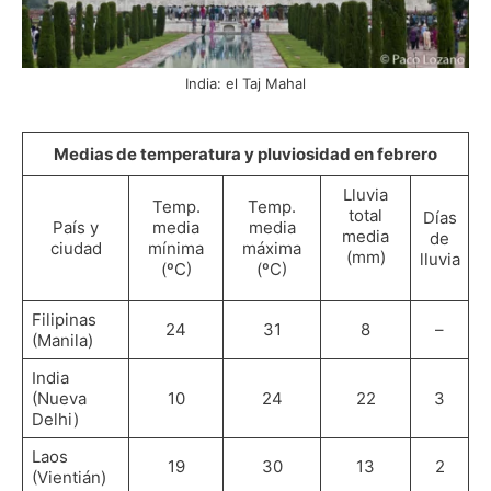
India: el Taj Mahal
Medias de temperatura y pluviosidad en febrero
Lluvia
Temp.
Temp.
total
Días
País y
media
media
media
de
ciudad
mínima
máxima
(mm)
lluvia
(ºC)
(ºC)
Filipinas
24
31
8
–
(Manila)
India
(Nueva
10
24
22
3
Delhi)
Laos
19
30
13
2
(Vientián)