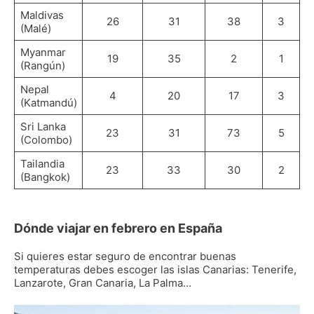
Maldivas
26
31
38
3
(Malé)
Myanmar
19
35
2
1
(Rangún)
Nepal
4
20
17
3
(Katmandú)
Sri Lanka
23
31
73
5
(Colombo)
Tailandia
23
33
30
2
(Bangkok)
Dónde viajar en febrero en España
Si quieres estar seguro de encontrar buenas
temperaturas debes escoger las islas Canarias: Tenerife,
Lanzarote, Gran Canaria, La Palma…