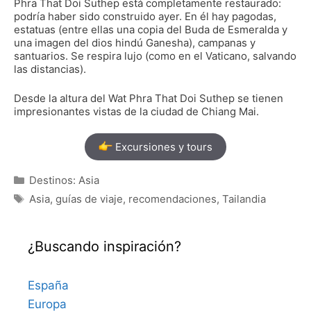
Phra That Doi Suthep está completamente restaurado:
podría haber sido construido ayer.
En él hay pagodas,
estatuas (entre ellas una copia del Buda de Esmeralda y
una imagen del dios hindú Ganesha), campanas y
santuarios.
Se respira lujo (como en el Vaticano, salvando
las distancias).
Desde la altura del
Wat Phra That Doi Suthep
se tienen
impresionantes vistas de la ciudad de Chiang Mai.
Excursiones y tours
Categorías
Destinos: Asia
Etiquetas
Asia
,
guías de viaje
,
recomendaciones
,
Tailandia
¿Buscando inspiración?
España
Europa