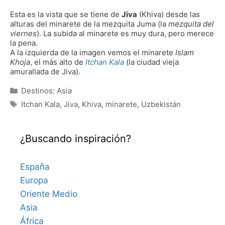
Esta es la vista que se tiene de
Jiva
(Khiva) desde las
alturas del minarete de la mezquita Juma (la
mezquita del
viernes
). La subida al minarete es muy dura, pero merece
la pena.
A la izquierda de la imagen vemos el minarete
Islam
Khoja
, el más alto de
Itchan Kala
(la ciudad vieja
amurallada de Jiva).
Categorías
Destinos: Asia
Etiquetas
Itchan Kala
,
Jiva
,
Khiva
,
minarete
,
Uzbekistán
¿Buscando inspiración?
España
Europa
Oriente Medio
Asia
África