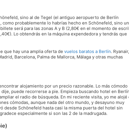
önefeld, sino al de Tegel (el antiguo aeropuerto de Berlín
n, como probablemente lo habrías hecho en Schönefeld, sino un
 billete será para las zonas A y B (2,80€ en el momento de escri
 3,40€). Lo obtendrás en la máquina expendedora y tendrás que
 de que hay una amplia oferta de
vuelos baratos a Berlín
. Ryanair
Madrid, Barcelona, Palma de Mallorca, Málaga y otras muchas
e encontrar alojamiento por un precio razonable. Lo más cómodo
 dije, puede recorrerse a pie. Empieza buscando hotel en Berlí
ampliar el radio de búsqueda. En mi reciente visita, yo me alojé
aciones cómodas, aunque nada del otro mundo, y desayuno muy
vó desde Schönefeld hasta casi la misma puerta del hotel sin
gradece especialmente si son las 2 de la madrugada.
ie)