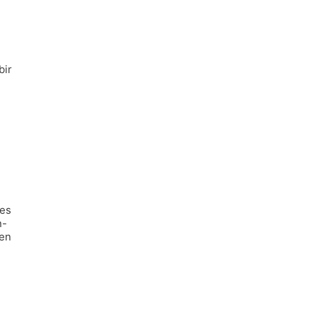
bir
,
 es
n-
 en