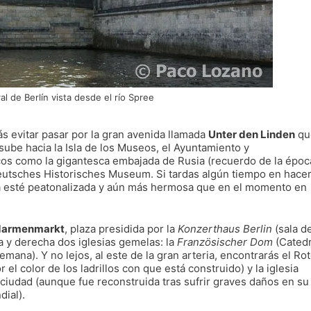
al de Berlín vista desde el río Spree
ás evitar pasar por la gran avenida llamada
Unter den Linden
qu
 sube hacia la Isla de los Museos, el Ayuntamiento y
cos como la gigantesca embajada de Rusia (recuerdo de la époc
 Deutsches Historisches Museum. Si tardas algún tiempo en hacer
da esté peatonalizada y aún más hermosa que en el momento en
darmenmarkt
, plaza presidida por la
Konzerthaus Berlin
(sala d
da y derecha dos iglesias gemelas: la
Französischer Dom
(Catedr
emana). Y no lejos, al este de la gran arteria, encontrarás el Ro
r el color de los ladrillos con que está construido) y la iglesia
a ciudad (aunque fue reconstruida tras sufrir graves daños en su
ial).