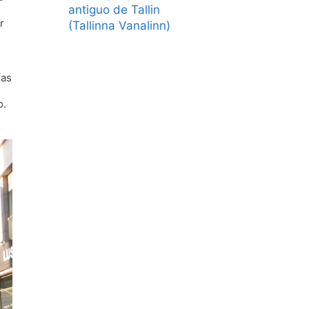
antiguo de Tallin
r
(Tallinna Vanalinn)
ías
o.