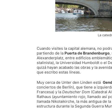
La catedr
Cuando visites la capital alemana, no podr
partiendo de la
Puerta de Brandenburgo
,
Alexanderplatz, entre edificios emblemáti
stalinista), la Universidad Humboldt o el
quizá hayan acabado las obras y la aveni
que escribo estas líneas.
Muy cerca de Unter den Linden está
Gen
conciertos de Berlín), que tiene a izquier
Francesa) y la
Deutscher Dom
(Catedral Al
Rathaus (
ayuntamiento rojo
, llamado así po
llamada Nikolaikirche, la más antigua de l
estructura durante la Segunda Guerra Mund