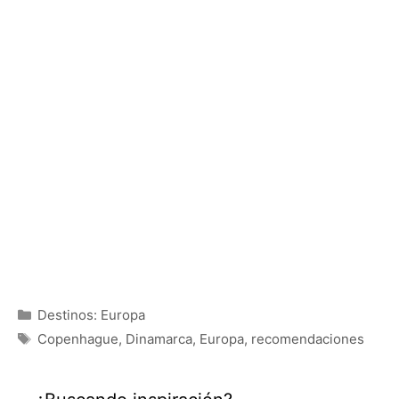
Categorías
Destinos: Europa
Etiquetas
Copenhague
,
Dinamarca
,
Europa
,
recomendaciones