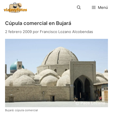
Saltar
al
Menú
contenido
Cúpula comercial en Bujará
2 febrero 2009
por
Francisco Lozano Alcobendas
Bujará: cúpula comercial