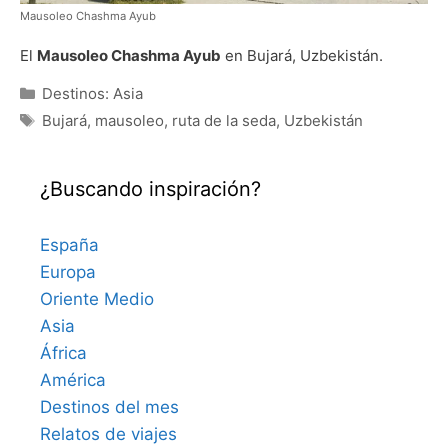
Mausoleo Chashma Ayub
El
Mausoleo Chashma Ayub
en Bujará, Uzbekistán.
Categorías
Destinos: Asia
Etiquetas
Bujará
,
mausoleo
,
ruta de la seda
,
Uzbekistán
¿Buscando inspiración?
España
Europa
Oriente Medio
Asia
África
América
Destinos del mes
Relatos de viajes