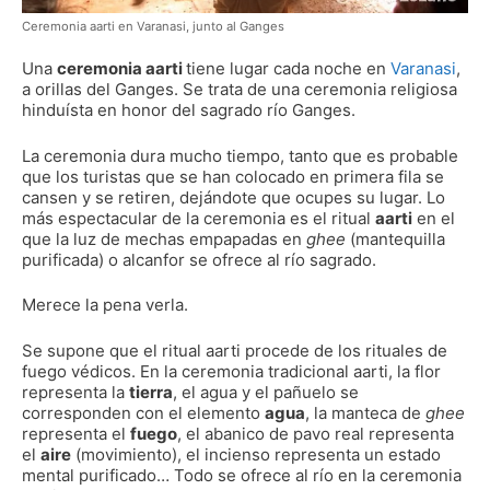
Ceremonia aarti en Varanasi, junto al Ganges
Una
ceremonia aarti
tiene lugar cada noche en
Varanasi
,
a orillas del Ganges. Se trata de una ceremonia religiosa
hinduísta en honor del sagrado río Ganges.
La ceremonia dura mucho tiempo, tanto que es probable
que los turistas que se han colocado en primera fila se
cansen y se retiren, dejándote que ocupes su lugar. Lo
más espectacular de la ceremonia es el ritual
aarti
en el
que la luz de mechas empapadas en
ghee
(mantequilla
purificada) o alcanfor se ofrece al río sagrado.
Merece la pena verla.
Se supone que el ritual aarti procede de los rituales de
fuego védicos. En la ceremonia tradicional aarti, la flor
representa la
tierra
, el agua y el pañuelo se
corresponden con el elemento
agua
, la manteca de
ghee
representa el
fuego
, el abanico de pavo real representa
el
aire
(movimiento), el incienso representa un estado
mental purificado… Todo se ofrece al río en la ceremonia