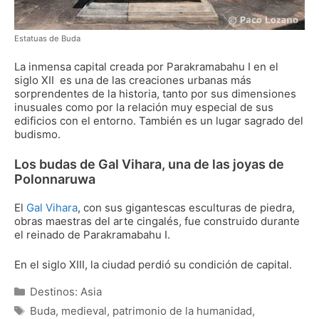
Estatuas de Buda
La inmensa capital creada por Parakramabahu I en el
siglo XII es una de las creaciones urbanas más
sorprendentes de la historia, tanto por sus dimensiones
inusuales como por la relación muy especial de sus
edificios con el entorno. También es un lugar sagrado del
budismo.
Los budas de Gal Vihara, una de las joyas de
Polonnaruwa
El
Gal Vihara
, con sus gigantescas esculturas de piedra,
obras maestras del arte cingalés, fue construido durante
el reinado de Parakramabahu I.
En el siglo XIII, la ciudad perdió su condición de capital.
Categorías
Destinos: Asia
Etiquetas
Buda
,
medieval
,
patrimonio de la humanidad
,