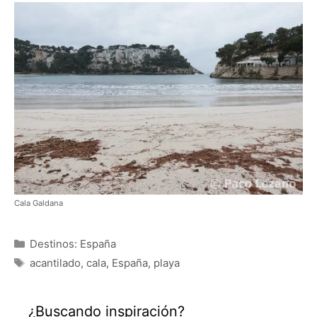
Cala Galdana
Categorías
Destinos: España
Etiquetas
acantilado
,
cala
,
España
,
playa
¿Buscando inspiración?