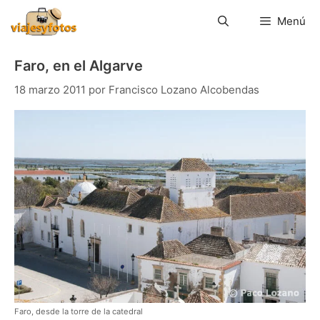
Saltar
al
Menú
contenido
Faro, en el Algarve
18 marzo 2011
por
Francisco Lozano Alcobendas
Faro, desde la torre de la catedral