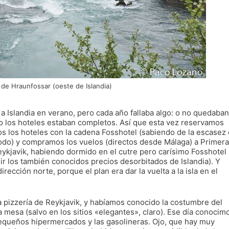
de Hraunfossar (oeste de Islandia)
a Islandia en verano, pero cada año fallaba algo: o no quedaban
o los hoteles estaban completos. Así que esta vez reservamos
 los hoteles con la cadena Fosshotel (sabiendo de la escasez
modo) y compramos los vuelos (directos desde Málaga) a Primera
eykjavik, habiendo dormido en el cutre pero carísimo Fosshotel
ir los también conocidos precios desorbitados de Islandia). Y
irección norte, porque el plan era dar la vuelta a la isla en el
 pizzería de Reykjavik, y habíamos conocido la costumbre del
a mesa (salvo en los sitios «elegantes», claro). Ese día conocim
 pequeños hipermercados y las gasolineras. Ojo, que hay muy