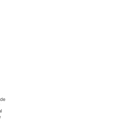
 de
r
l
e