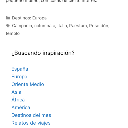
pequeño museo, con cosas de cierto interés.
Categorías
Destinos: Europa
Etiquetas
Campania
,
columnata
,
Italia
,
Paestum
,
Poseidón
,
templo
¿Buscando inspiración?
España
Europa
Oriente Medio
Asia
África
América
Destinos del mes
Relatos de viajes