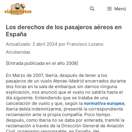
Saltar
al
Menú
contenido
Los derechos de los pasajeros aéreos en
España
2 abril 2024
por
Francisco Lozano
Alcobendas
[Entrada publicada en el año 2008]
En Marzo de 2007, Iberia, después de tener a los
pasajeros de un vuelo Atenas-Madrid encerrados durante
dos horas en la sala de embarque sin darnos ninguna
explicación, nos anunció que el vuelo no saldría hasta el
día siguiente. Entendiendo que se trataba de una
cancelación de vuelo y que, según la
normativa europea
,
Iberia debía indemnizarme, presenté la correspondiente
reclamación ante la propia compañía. Poco tiempo
después, como Iberia no se daba por enterada, tramité la
reclamación a través de la Dirección General de Aviación
Civil, organismo responsable, en España, del