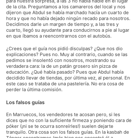
para nuestra sorpresa, a las 3 no había nadie en el lugar
de la cita. Preguntamos a los camareros del local y nos
dijeron que Abdul se había marchado hacía un cuarto de
hora y que no había dejado ningún recado para nosotros.
Decidimos darle un margen de tiempo y, a las tres y
cuarto, llegó su ayudante para conducirnos a pie al lugar
en que íbamos a reencontrarnos con el autobús.
¿Crees que el guía nos pidió disculpas? ¿Que nos dio
explicaciones? Pues no. Muy al contrario, cuando se las
pedimos se insolentó con nosotros, mostrando su
verdadera cara: la de un patán grosero sin pizca de
educación. ¿Qué había pasado? Pues que Abdul había
decidido llevar de tiendas, por última vez, al personal. En
este caso se trataba de una pastelería. No era cosa de
perder la última comisión.
Los falsos guías
En Marruecos, los vendedores te acosan pero, si les
dices que no con la suficiente firmeza y poniendo cara de
póker (¡ni se te ocurra sonreírles!) suelen dejarte
tranquilo. Otra cosa son los falsos guías. En la kasbah de
Tánger encontramos (más bien nos encontró él a