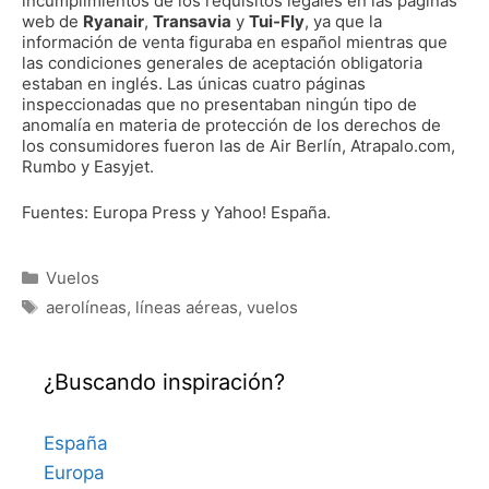
incumplimientos de los requisitos legales en las páginas
web de
Ryanair
,
Transavia
y
Tui-Fly
, ya que la
información de venta figuraba en español mientras que
las condiciones generales de aceptación obligatoria
estaban en inglés. Las únicas cuatro páginas
inspeccionadas que no presentaban ningún tipo de
anomalí­a en materia de protección de los derechos de
los consumidores fueron las de Air Berlí­n, Atrapalo.com,
Rumbo y Easyjet.
Fuentes: Europa Press y Yahoo! España.
Categorías
Vuelos
Etiquetas
aerolíneas
,
líneas aéreas
,
vuelos
¿Buscando inspiración?
España
Europa