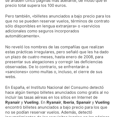
se añaden cinco páginas más adelante, de modo que el
precio total supera los 100 euros.
Pero también, «billetes anunciados a bajo precio para los
que no se pueden reservar vuelos, términos de contrato
sólo disponibles en lengua extranjera» o «servicios
adicionales como seguros incorporados
automáticamente».
No reveló los nombres de las compañí­as que realizan
estas prácticas irregulares, pero señaló que les ha dado
un plazo de cuatro meses, hasta enero de 2008, para
presentar sus alegaciones y corregir las deficiencias
observadas. De lo contrario, se enfrentarán a
«sanciones» como multas o, incluso, el cierre de sus
webs.
En España, el Instituto Nacional del Consumo detectó
hace algún tiempo billetes anunciados como gratis al no
incluir las tasas aéreas en los sitios en Internet de
Ryanair
y
Vueling
. En
Ryanair
,
Iberia
,
Spanair
y
Vueling
encontró billetes anunciados a bajo precio para los que
no se podí­an reservar vuelos. Además, detectó