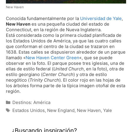
New Haven
Conocida fundamentalmente por la
Universidad de Yale
,
New Haven
es una pequeña ciudad del estado de
Connecticut, en la región de Nueva Inglaterra.
Está considerada como la primera ciudad planificada de
los Estados Unidos de América, ya que las cuatro calles
que conforman el centro de la ciudad se trazaron en
1638. Estas calles se dispusieron alrededor de un parque
llamado «
New Haven Center Green
«, que se puede
observar en la foto. El parque posee tres iglesias, una de
ellas de estilo federal (
United Church
, en la foto), otra de
estilo georgiano (
Center Church
) y otra de estilo
neogótico (
Trinity Church
). El color rojo en las hojas de
los árboles forma parte de la típica imagen otoñal de esta
región.
Categorías
Destinos: América
Etiquetas
Estados Unidos
,
New England
,
New Haven
,
Yale
¿Buscando inspiración?