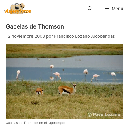
Saltar
al
Menú
contenido
Gacelas de Thomson
12 noviembre 2008
por
Francisco Lozano Alcobendas
Gacelas de Thomson en el Ngorongoro