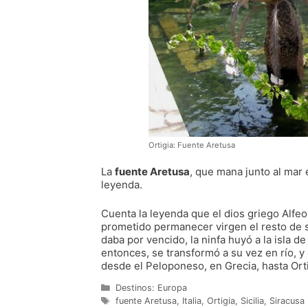
Ortigia: Fuente Aretusa
La
fuente Aretusa
, que mana junto al mar 
leyenda.
Cuenta la leyenda que el dios griego Alfe
prometido permanecer virgen el resto de s
daba por vencido, la ninfa huyó a la isla d
entonces, se transformó a su vez en río, y 
desde el Peloponeso, en Grecia, hasta Ortig
Categorías
Destinos: Europa
Etiquetas
fuente Aretusa
,
Italia
,
Ortigia
,
Sicilia
,
Siracusa