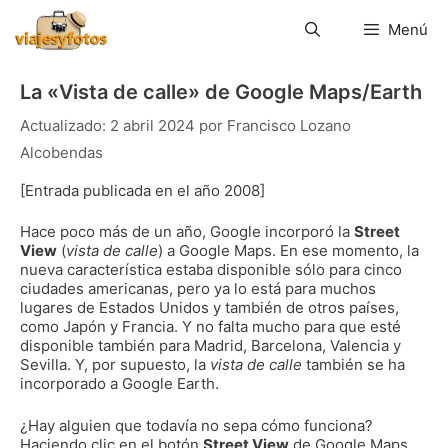
Saltar
al
Menú
contenido
La «Vista de calle» de Google Maps/Earth
2 abril 2024
por
Francisco Lozano
Alcobendas
[Entrada publicada en el año 2008]
Hace poco más de un año, Google incorporó la
Street
View
(
vista de calle
) a Google Maps. En ese momento, la
nueva característica estaba disponible sólo para cinco
ciudades americanas, pero ya lo está para muchos
lugares de Estados Unidos y también de otros países,
como Japón y Francia. Y no falta mucho para que esté
disponible también para Madrid, Barcelona, Valencia y
Sevilla. Y, por supuesto, la
vista de calle
también se ha
incorporado a Google Earth.
¿Hay alguien que todavía no sepa cómo funciona?
Haciendo clic en el botón
Street View
de Google Maps