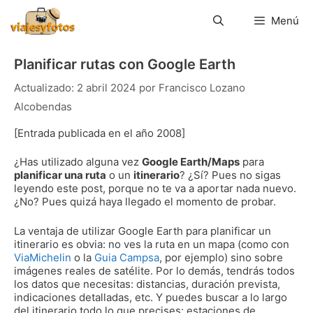
Saltar
al
Menú
contenido
Planificar rutas con Google Earth
2 abril 2024
por
Francisco Lozano
Alcobendas
[Entrada publicada en el año 2008]
¿Has utilizado alguna vez
Google Earth/Maps
para
planificar una ruta
o un
itinerario
? ¿Sí? Pues no sigas
leyendo este post, porque no te va a aportar nada nuevo.
¿No? Pues quizá haya llegado el momento de probar.
La ventaja de utilizar Google Earth para planificar un
itinerario es obvia: no ves la ruta en un mapa (como con
ViaMichelin
o la
Guia Campsa
, por ejemplo) sino sobre
imágenes reales de satélite. Por lo demás, tendrás todos
los datos que necesitas: distancias, duración prevista,
indicaciones detalladas, etc. Y puedes buscar a lo largo
del itinerario todo lo que precises: estaciones de