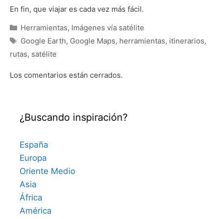
En fin, que viajar es cada vez más fácil.
Categorías
Herramientas
,
Imágenes ví­a satélite
Etiquetas
Google Earth
,
Google Maps
,
herramientas
,
itinerarios
,
rutas
,
satélite
Los comentarios están cerrados.
¿Buscando inspiración?
España
Europa
Oriente Medio
Asia
África
América