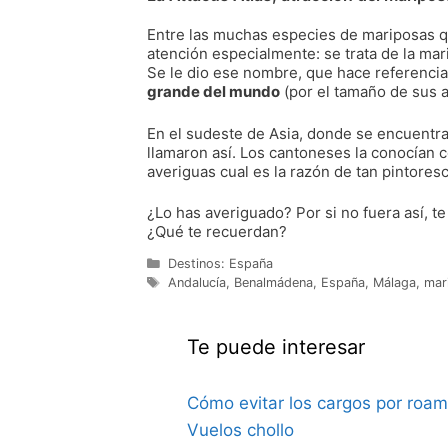
Entre las muchas especies de mariposas q
atención especialmente: se trata de la mar
Se le dio ese nombre, que hace referencia a
grande del mundo
(por el tamaño de sus a
En el sudeste de Asia, donde se encuentra s
llamaron así. Los cantoneses la conocían c
averiguas cual es la razón de tan pintore
¿Lo has averiguado? Por si no fuera así, te
¿Qué te recuerdan?
Categorías
Destinos: España
Etiquetas
Andalucía
,
Benalmádena
,
España
,
Málaga
,
mar
Te puede interesar
Cómo evitar los cargos por roam
Vuelos chollo