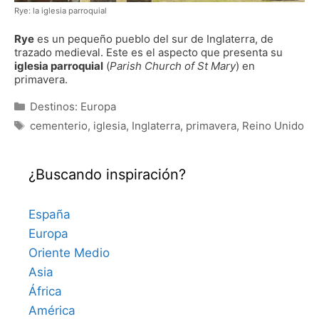
Rye: la iglesia parroquial
Rye
es un pequeño pueblo del sur de Inglaterra, de
trazado medieval. Este es el aspecto que presenta su
iglesia parroquial
(
Parish Church of St Mary
) en
primavera.
Categorías
Destinos: Europa
Etiquetas
cementerio
,
iglesia
,
Inglaterra
,
primavera
,
Reino Unido
¿Buscando inspiración?
España
Europa
Oriente Medio
Asia
África
América