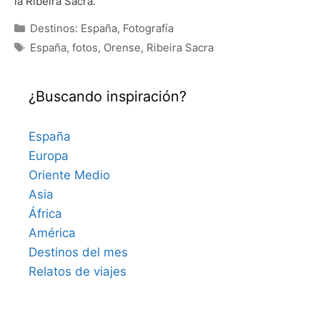
la Ribeira Sacra.
Categorías
Destinos: España
,
Fotografía
Etiquetas
España
,
fotos
,
Orense
,
Ribeira Sacra
¿Buscando inspiración?
España
Europa
Oriente Medio
Asia
África
América
Destinos del mes
Relatos de viajes