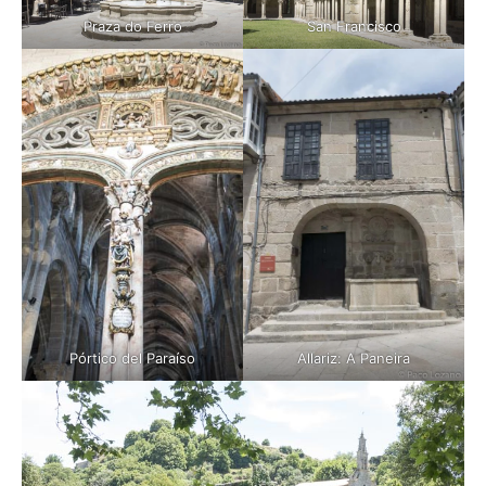
Praza do Ferro
San Francisco
Pórtico del Paraíso
Allariz: A Paneira