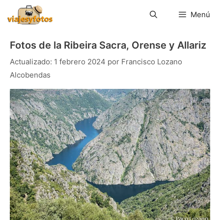
Saltar
al
Menú
contenido
Fotos de la Ribeira Sacra, Orense y Allariz
1 febrero 2024
por
Francisco Lozano
Alcobendas