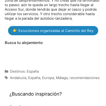
zona de desprendimientos. Y no creas que ha terminado
tu paseo: aún te queda un largo trecho hasta llegar al
Acceso Sur, donde tendrás que dejar el casco y podrás
utilizar los servicios. Y otro trecho considerable hasta
llegar a la parada del autobús-lanzadera.
Excursiones organizadas al Caminito del Rey
Busca tu alojamiento
Categorías
Destinos: España
Etiquetas
Andalucía
,
España
,
Europa
,
Málaga
,
recomendaciones
¿Buscando inspiración?