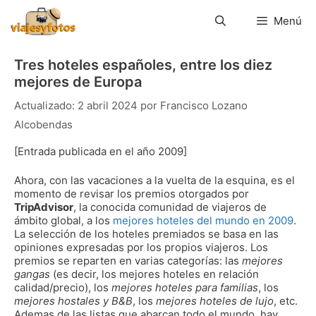
Saltar
al
Menú
contenido
Tres hoteles españoles, entre los diez
mejores de Europa
2 abril 2024
por
Francisco Lozano
Alcobendas
[Entrada publicada en el año 2009]
Ahora, con las vacaciones a la vuelta de la esquina, es el
momento de revisar los premios otorgados por
TripAdvisor
, la conocida comunidad de viajeros de
ámbito global, a los
mejores hoteles del mundo en 2009
.
La selección de los hoteles premiados se basa en las
opiniones expresadas por los propios viajeros. Los
premios se reparten en varias categorías: las
mejores
gangas
(es decir, los mejores hoteles en relación
calidad/precio), los
mejores hoteles para familias
, los
mejores hostales y B&B
, los
mejores hoteles de lujo
, etc.
Ademas de las listas que abarcan todo el mundo, hay