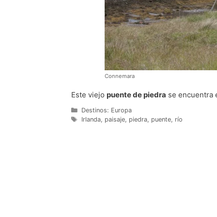
Connemara
Este viejo
puente de piedra
se encuentra e
Categorías
Destinos: Europa
Etiquetas
Irlanda
,
paisaje
,
piedra
,
puente
,
río