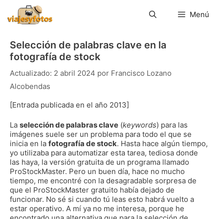
Saltar
al
Menú
contenido
Selección de palabras clave en la
fotografía de stock
2 abril 2024
por
Francisco Lozano
Alcobendas
[Entrada publicada en el año 2013]
La
selección de palabras clave
(
keywords
) para las
imágenes suele ser un problema para todo el que se
inicia en la
fotografía de stock
. Hasta hace algún tiempo,
yo utilizaba para automatizar esta tarea, tediosa donde
las haya, la versión gratuita de un programa llamado
ProStockMaster. Pero un buen día, hace no mucho
tiempo, me encontré con la desagradable sorpresa de
que el ProStockMaster gratuito había dejado de
funcionar. No sé si cuando tú leas esto habrá vuelto a
estar operativo. A mí ya no me interesa, porque he
encontrado una alternativa que para la selección de