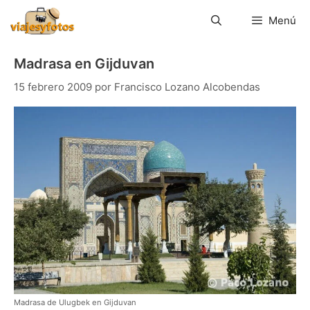
Saltar
al
Menú
contenido
Madrasa en Gijduvan
15 febrero 2009
por
Francisco Lozano Alcobendas
Madrasa de Ulugbek en Gijduvan