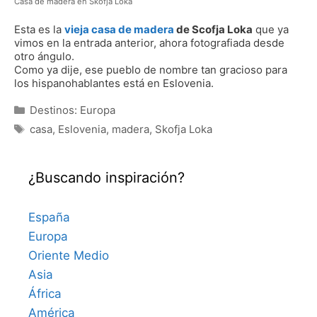
Casa de madera en Skofja Loka
Esta es la
vieja casa de madera
de Scofja Loka
que ya
vimos en la entrada anterior, ahora fotografiada desde
otro ángulo.
Como ya dije, ese pueblo de nombre tan gracioso para
los hispanohablantes está en Eslovenia.
Categorías
Destinos: Europa
Etiquetas
casa
,
Eslovenia
,
madera
,
Skofja Loka
¿Buscando inspiración?
España
Europa
Oriente Medio
Asia
África
América