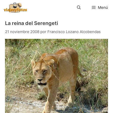
Saltar
al
Menú
contenido
La reina del Serengeti
21 noviembre 2008
por
Francisco Lozano Alcobendas