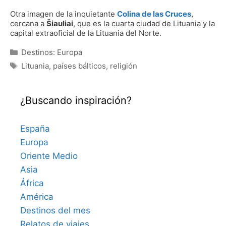
Otra imagen de la inquietante
Colina de las Cruces
,
cercana a
Šiauliai
, que es la cuarta ciudad de Lituania y la
capital extraoficial de la Lituania del Norte.
Categorías
Destinos: Europa
Etiquetas
Lituania
,
países bálticos
,
religión
¿Buscando inspiración?
España
Europa
Oriente Medio
Asia
África
América
Destinos del mes
Relatos de viajes