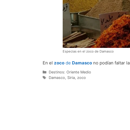
Especias en el zoco de Damasco
En el
zoco
de
Damasco
no podían faltar l
Categorías
Destinos: Oriente Medio
Etiquetas
Damasco
,
Siria
,
zoco