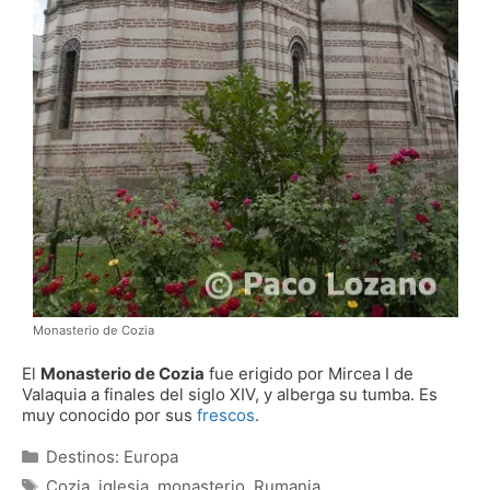
Monasterio de Cozia
El
Monasterio
de Cozia
fue erigido por Mircea I de
Valaquia a finales del siglo XIV, y alberga su tumba. Es
muy conocido por sus
frescos
.
Categorías
Destinos: Europa
Etiquetas
Cozia
,
iglesia
,
monasterio
,
Rumania