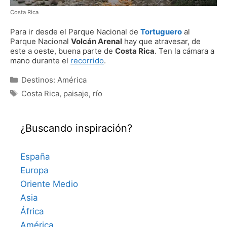
Costa Rica
Para ir desde el Parque Nacional de
Tortuguero
al
Parque Nacional
Volcán Arenal
hay que atravesar, de
este a oeste, buena parte de
Costa Rica
. Ten la cámara a
mano durante el
recorrido
.
Categorías
Destinos: América
Etiquetas
Costa Rica
,
paisaje
,
río
¿Buscando inspiración?
España
Europa
Oriente Medio
Asia
África
América