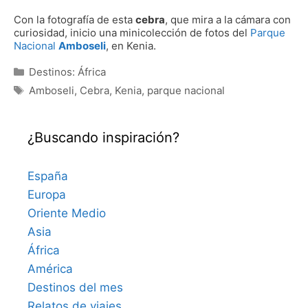
Con la fotografía de esta
cebra
, que mira a la cámara con
curiosidad, inicio una minicolección de fotos del
Parque
Nacional
Amboseli
, en Kenia.
Categorías
Destinos: África
Etiquetas
Amboseli
,
Cebra
,
Kenia
,
parque nacional
¿Buscando inspiración?
España
Europa
Oriente Medio
Asia
África
América
Destinos del mes
Relatos de viajes