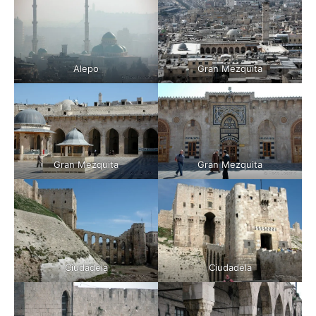
Alepo
Gran Mezquita
Gran Mezquita
Gran Mezquita
Ciudadela
Ciudadela