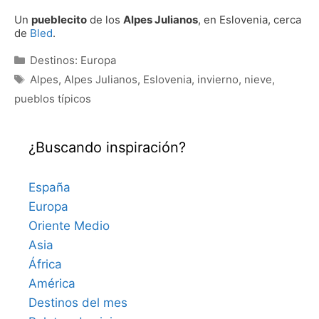
Un
pueblecito
de los
Alpes Julianos
, en Eslovenia, cerca
de
Bled
.
Categorías
Destinos: Europa
Etiquetas
Alpes
,
Alpes Julianos
,
Eslovenia
,
invierno
,
nieve
,
pueblos típicos
¿Buscando inspiración?
España
Europa
Oriente Medio
Asia
África
América
Destinos del mes