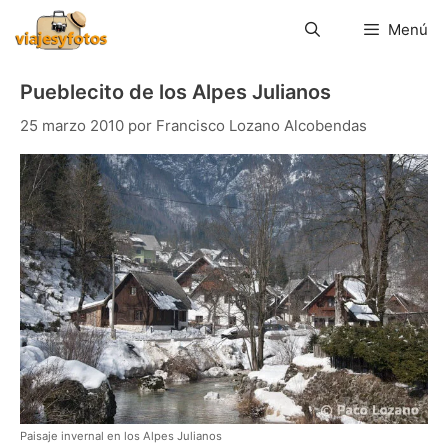
Saltar
al
Menú
contenido
Pueblecito de los Alpes Julianos
25 marzo 2010
por
Francisco Lozano Alcobendas
Paisaje invernal en los Alpes Julianos