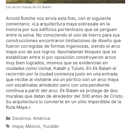
Los arcos mayas de Ek Balam
Arnold Rotche nos envía esta foto, con el siguiente
comentario: «La arquitectura maya sobresale en la
historia por sus edificios portentosos que se yerguen
entre la selva.
No conociendo el uso de hierro para sus
construcciones encontraron limitaciones de diseño que
fueron corregidas de formas ingeniosas, siendo el arco
maya uno de sus logros. Apuntalando bloques que se
estabilizan entre sí por oposición construyeron arcos
muy bien logrados, mismos que se evidencian en
ciudades como Uxmal, Kabáh y Tulum. En Ek Balam el
recorrido por la ciudad comienza justo en una entrada
que recibe al visitante vía un pórtico con un arco maya
con escalinatas alrededor pero con una pendiente
contínua a partir del arco. Ek Balam se protege de dos
murallas que datan de alrededor del 300 antes de Cristo.
Su arquitectura lo convierte en un sitio imperdible de la
Ruta Maya.»
Categorías
Destinos: América
Etiquetas
maya
,
México
,
Yucatán