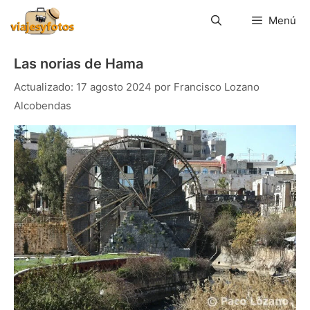
Saltar
al
Menú
contenido
Las norias de Hama
17 agosto 2024
por
Francisco Lozano
Alcobendas