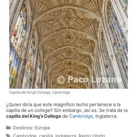
Capilla del King’s College, Cambridge
¿Quien diría que este magnífico techo pertenece a la
capilla de un
college
? Sin embargo, así es. Se trata de la
capilla del King’s College
de
Cambridge
, Inglaterra.
Categorías
Destinos: Europa
Etiquetas
Cambridge
,
capilla
,
Inglaterra
,
Reino Unido