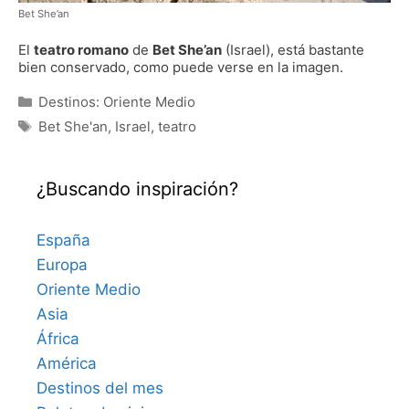
Bet She’an
El
teatro romano
de
Bet She’an
(Israel), está bastante
bien conservado, como puede verse en la imagen.
Categorías
Destinos: Oriente Medio
Etiquetas
Bet She'an
,
Israel
,
teatro
¿Buscando inspiración?
España
Europa
Oriente Medio
Asia
África
América
Destinos del mes