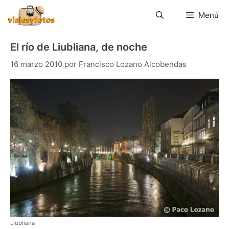
Saltar
al
Menú
contenido
El río de Liubliana, de noche
16 marzo 2010
por
Francisco Lozano Alcobendas
Liubliana