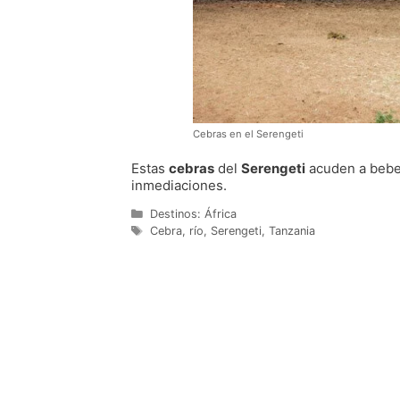
Cebras en el Serengeti
Estas
cebras
del
Serengeti
acuden a beber
inmediaciones.
Categorías
Destinos: África
Etiquetas
Cebra
,
río
,
Serengeti
,
Tanzania