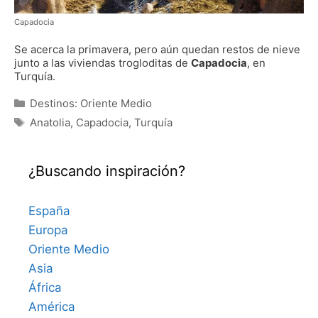
Capadocia
Se acerca la primavera, pero aún quedan restos de nieve
junto a las viviendas trogloditas de
Capadocia
, en
Turquía.
Categorías
Destinos: Oriente Medio
Etiquetas
Anatolia
,
Capadocia
,
Turquía
¿Buscando inspiración?
España
Europa
Oriente Medio
Asia
África
América